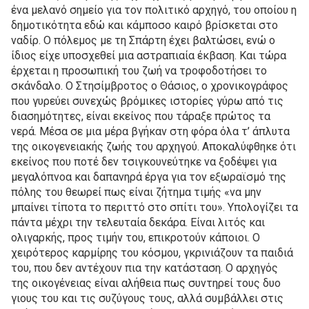
ένα μελανό σημείο για τον πολιτικό αρχηγό, του οποίου η
δημοτικότητα εδώ και κάμποσο καιρό βρίσκεται στο
ναδίρ. Ο πόλεμος με τη Σπάρτη έχει βαλτώσει, ενώ ο
ίδιος είχε υποσχεθεί μια αστραπιαία έκβαση. Και τώρα
έρχεται η προσωπική του ζωή να τροφοδοτήσει το
σκάνδαλο. Ο Στησίμβροτος ο Θάσιος, ο χρονικογράφος
που γυρεύει συνεχώς βρόμικες ιστορίες γύρω από τις
διασημότητες, είναι εκείνος που τάραξε πρώτος τα
νερά. Μέσα σε μια μέρα βγήκαν στη φόρα όλα τ’ άπλυτα
της οικογε­νειακής ζωής του αρχηγού. Αποκαλύφθηκε ότι
εκείνος που ποτέ δεν τσιγκουνεύτηκε να ξοδέψει για
μεγαλόπνοα και δαπανηρά έργα για τον εξωραϊσμό της
πόλης του θεωρεί πως είναι ζήτημα τιμής «να μην
μπαίνει τίποτα το περιττό στο σπίτι του». Υπολογίζει τα
πάντα μέχρι την τελευταία δεκάρα. Είναι λιτός και
ολιγαρκής, προς τιμήν του, επικροτούν κάποιοι. Ο
χειρότερος καρμίρης του κόσμου, γκρινιάζουν τα παιδιά
του, που δεν αντέχουν πια την κατάσταση. Ο αρχηγός
της οικογένειας είναι αλήθεια πως συντηρεί τους δυο
γιους του και τις συζύγους τους, αλλά συμβάλλει στις