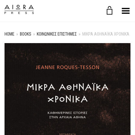
Toggle Menu
HOME
»
BOOKS
»
ΚΟΙΝΩΝΙΚΕΣ ΕΠΙΣΤΗΜΕΣ
»
ΜΙΚΡΆ ΑΘΗΝΑΪΚΆ ΧΡΟΝΙΚΆ
+