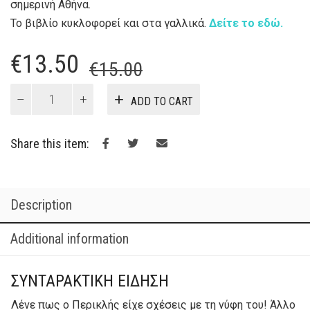
σημερινή Αθήνα.
Το βιβλίο κυκλοφορεί και στα γαλλικά.
Δείτε το εδώ.
Original
Current
€
13.50
€
15.00
price
price
Μικρά
ADD TO CART
αθηναϊκά
was:
is:
χρονικά
€15.00.
€13.50.
quantity
Share this item:
Description
Additional information
ΣΥΝΤΑΡΑΚΤΙΚΗ ΕΙΔΗΣΗ
Λένε πως ο Περικλής είχε σχέσεις με τη νύφη του! Άλλο