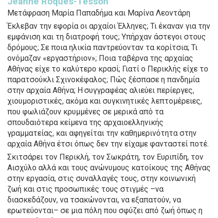
Jeanne Roques-Tesson
Μετάφραση Μαρία Παπαδήμα και Μαρίνα Λεοντάρη
Έκλεβαν την εφορία οι αρχαίοι Έλληνες; Τι έκαναν για την
εμφάνιση και τη διατροφή τους; Υπήρχαν άστεγοι στους
δρόμους; Σε ποια ηλικία παντρεύονταν τα κο­ρίτσια; Τι
ονόμαζαν «εργαστήριον»; Ποια ταβέρνα της αρχαίας
Αθήνας είχε το καλύτερο κρασί; Γιατί ο Περικλής είχε το
παρατσούκλι Σχινοκέφαλος; Πώς ξέσπασε η πανδημία
στην αρχαία Αθήνα; Η συγγραφέας αλιεύει περίεργες,
χιουμοριστικές, ακόμα και συγκινητικές λεπτομέρειες,
που φωλιάζουν κρυμμένες σε μερικά από τα
σπουδαιότερα κείμενα της αρχαιοελληνικής
γραμματείας, και αφηγείται την καθημερινότητα στην
αρχαία Αθήνα έτσι όπως δεν την είχαμε φανταστεί ποτέ.
Σκιτσάρει τον Περικλή, τον Σωκράτη, τον Ευριπίδη, τον
Αισχύλο αλλά και τους ανώνυμους κατοίκους της Αθήνας
στην εργασία, στις συναλλαγές τους, στην κοινωνική
ζωή και στις προσωπικές τους στιγμές –να
διασκεδάζουν, να τσακώνονται, να εξαπατούν, να
ερωτεύονται– σε μια πόλη που σφύζει από ζωή όπως η