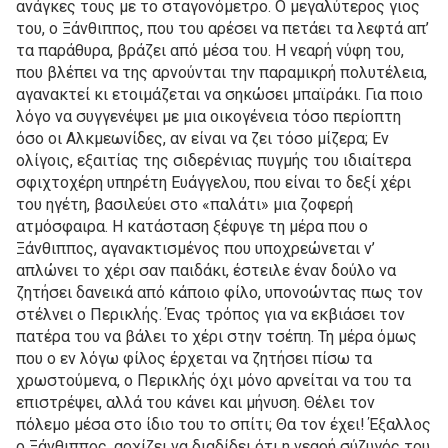
ανάγκες τους με το σταγονόμετρο. Ο μεγαλύτερος γιος
του, ο Ξάνθιππος, που του αρέσει να πετάει τα λεφτά απ’
τα παράθυρα, βράζει από μέσα του. Η νεαρή νύφη του,
που βλέπει να της αρνούνται την παραμικρή πολυτέλεια,
αγανακτεί κι ετοιμάζεται να σηκώσει μπαϊράκι. Για ποιο
λόγο να συγγενέψει με μια οικογένεια τόσο περίοπτη
όσο οι Αλκμεωνίδες, αν είναι να ζει τόσο μίζερα; Εν
ολίγοις, εξαιτίας της σιδερένιας πυγμής του ιδιαίτερα
σφιχτοχέρη υπηρέτη Ευάγγελου, που είναι το δεξί χέρι
του ηγέτη, βασιλεύει στο «παλάτι» μια ζοφερή
ατμόσφαιρα. Η κατάσταση ξέ­φυ­γε τη μέρα που ο
Ξάνθιππος, αγανακτισμένος που υποχρεώνεται ν’
απλώνει το χέρι σαν παιδάκι, έστειλε έναν δούλο να
ζητήσει δανεικά από κάποιο φίλο, υπονοώντας πως τον
στέλνει ο Περικλής. Ένας τρόπος για να εκβιάσει τον
πατέρα του να βάλει το χέρι στην τσέπη. Τη μέρα όμως
που ο εν λόγω φίλος έρχεται να ζητήσει πίσω τα
χρωστούμενα, ο Περικλής όχι μόνο αρνείται να του τα
επιστρέψει, αλλά του κάνει και μήνυση. Θέλει τον
πόλεμο μέσα στο ίδιο του το σπίτι; Θα τον έχει! Έξαλλος
ο Ξάνθιππος, αρχίζει να διαδίδει ότι η νεαρή σύζυγός του