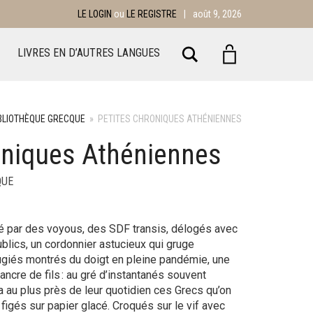
LE LOGIN
ou
LE REGISTRE
|
août 9, 2026
Chercher
LIVRES EN D’AUTRES LANGUES
IBLIOTHÈQUE GRECQUE
»
PETITES CHRONIQUES ATHÉNIENNES
oniques Athéniennes
QUE
n
 par des voyous, des SDF transis, délogés avec
ublics, un cordonnier astucieux qui gruge
fugiés montrés du doigt en pleine pandémie, une
cre de fils : au gré d’instantanés souvent
ra au plus près de leur quotidien ces Grecs qu’on
figés sur papier glacé. Croqués sur le vif avec