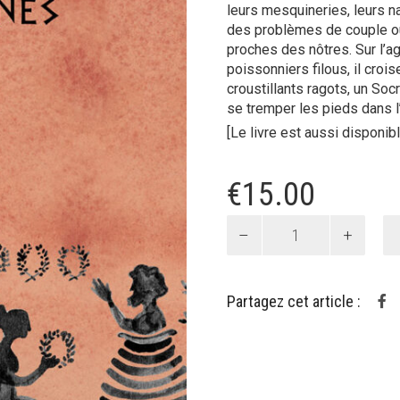
leurs mesquineries, leurs n
des problèmes de couple ou
proches des nôtres. Sur l’a
poissonniers filous, il croi
croustillants ragots, un Socr
se tremper les pieds dans l
[Le livre est aussi disponi
€
15.00
quantité
de
Petites
Chroniques
Partagez cet article :
Athéniennes