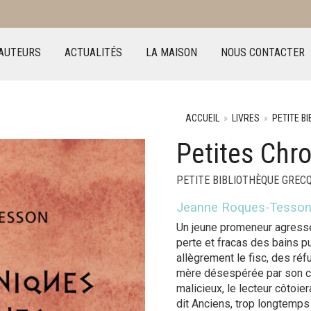
AUTEURS
ACTUALITÉS
LA MAISON
NOUS CONTACTER
ACCUEIL
»
LIVRES
»
PETITE B
Petites Chr
PETITE BIBLIOTHÈQUE GREC
Jeanne Roques-Tesso
Un jeune promeneur agressé
perte et fracas des bains p
allègrement le fisc, des ré
mère désespérée par son can
malicieux, le lecteur côtoie
dit Anciens, trop longtemps 