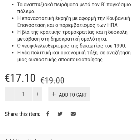
Τα αναπτυξιακά πειράματα μετά τον Β΄ παγκόσμιο
πόλεμο.
Η επαναστατική έκρηξη με αφορμή την Κουβανική
Επανάσταση και ο παρεμβατισμός των ΗΠΑ.
Η βία της κρατικής τρομοκρατίας και η δύσκολη
μετάβαση στη δημοκρατική ομαλότητα.
Ο νεοφιλελευθερισμός της δεκαετίας του 1990.
Η νέα πολιτική και οικονομική τάξη, σε αναζήτηση
μιας ουσιαστικής αποαποικιοποίησης.
Original
Current
€
17.10
€
19.00
price
price
Ιστορία
ADD TO CART
της
was:
is:
Λατινικής
€19.00.
€17.10.
Αμερικής
Share this item:
quantity