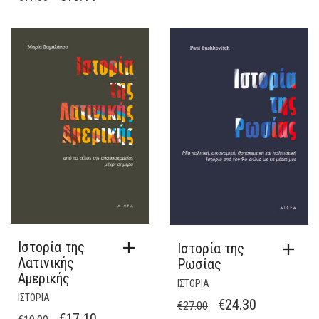
PRICE
ΤΡΈΧΟΥΣΑ
WAS:
ΤΙΜΉ
€17.00.
ΕΊΝΑΙ:
€16.11.
Ιστορία της
Ιστορία της
Λατινικής
Ρωσίας
Αμερικής
ΙΣΤΟΡΙΑ
ΙΣΤΟΡΙΑ
ORIGINAL
Η
€
24.30
€
27.00
ORIGINAL
Η
€
17.10