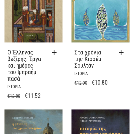
Ο Έλληνας
Στα χρόνια
βεζίρης: Έργα
της Κιοσέμ
και ημέρες
Σουλτάν
του Ιμπραήμ
ΙΣΤΟΡΙΑ
πασά
ORIGINAL
Η
€
10.80
€
12.00
ΙΣΤΟΡΙΑ
PRICE
ΤΡΈΧΟΥΣΑ
ORIGINAL
Η
€
11.52
€
12.80
WAS:
ΤΙΜΉ
PRICE
ΤΡΈΧΟΥΣΑ
€12.00.
ΕΊΝΑΙ:
WAS:
ΤΙΜΉ
€10.80.
€12.80.
ΕΊΝΑΙ:
€11.52.