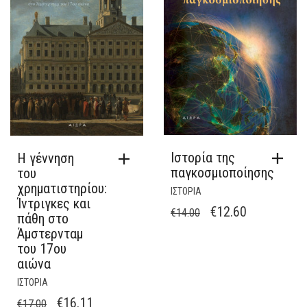
Ιστορία της
Η γέννηση
παγκοσμιοποίησης
του
χρηματιστηρίου:
ΙΣΤΟΡΙΑ
Ίντριγκες και
ORIGINAL
Η
€
12.60
€
14.00
πάθη στο
PRICE
ΤΡΈΧΟΥΣΑ
Άμστερνταμ
του 17ου
WAS:
ΤΙΜΉ
αιώνα
€14.00.
ΕΊΝΑΙ:
ΙΣΤΟΡΙΑ
€12.60.
ORIGINAL
Η
€
16.11
€
17.00