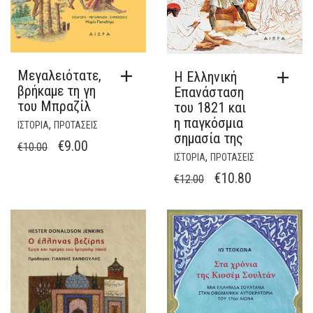
Μεγαλειότατε,
Η Ελληνική
βρήκαμε τη γη
Επανάσταση
του Μπραζίλ
του 1821 και
η παγκόσμια
,
ΙΣΤΟΡΙΑ
ΠΡΟΤΑΣΕΙΣ
σημασία της
ORIGINAL
Η
€
9.00
€
10.00
,
ΙΣΤΟΡΙΑ
ΠΡΟΤΑΣΕΙΣ
PRICE
ΤΡΈΧΟΥΣΑ
ORIGINAL
Η
€
10.80
€
12.00
WAS:
ΤΙΜΉ
PRICE
ΤΡΈΧΟΥΣΑ
€10.00.
ΕΊΝΑΙ:
WAS:
ΤΙΜΉ
€9.00.
€12.00.
ΕΊΝΑΙ:
€10.80.