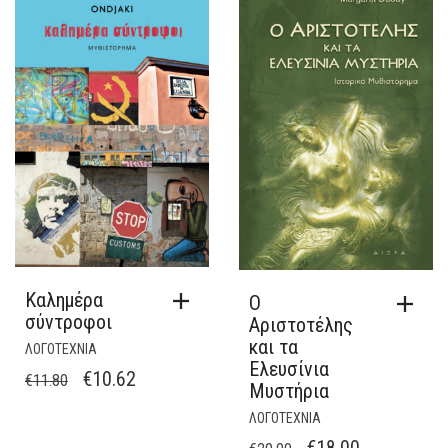
€14.40.
ΕΊΝΑΙ:
€13.30.
€12.96.
Καλημέρα
Ο
σύντροφοι
Αριστοτέλης
και τα
ΛΟΓΟΤΕΧΝΙΑ
Ελευσίνια
ORIGINAL
Η
€
10.62
€
11.80
Μυστήρια
PRICE
ΤΡΈΧΟΥΣΑ
ΛΟΓΟΤΕΧΝΙΑ
WAS:
ΤΙΜΉ
ORIGINAL
Η
€
18.00