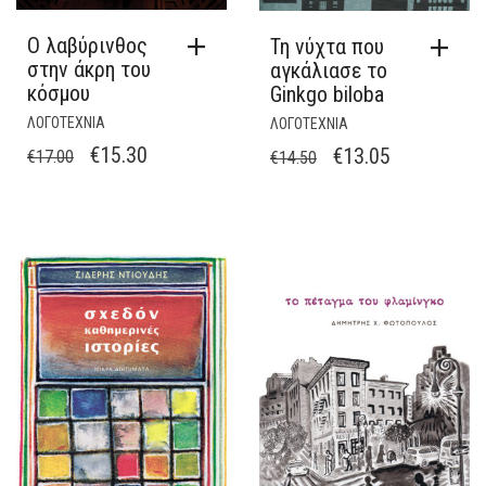
Ο λαβύρινθος
Τη νύχτα που
στην άκρη του
αγκάλιασε το
κόσμου
Ginkgo biloba
ΛΟΓΟΤΕΧΝΙΑ
ΛΟΓΟΤΕΧΝΙΑ
ORIGINAL
Η
ORIGINAL
Η
€
15.30
€
13.05
€
17.00
€
14.50
PRICE
ΤΡΈΧΟΥΣΑ
PRICE
ΤΡΈΧΟΥΣΑ
WAS:
ΤΙΜΉ
WAS:
ΤΙΜΉ
€17.00.
ΕΊΝΑΙ:
€14.50.
ΕΊΝΑΙ:
€15.30.
€13.05.