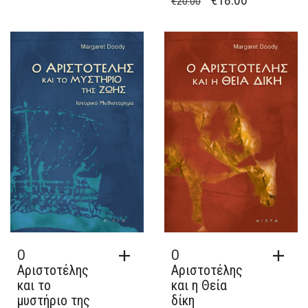
€
20.00
€11.80.
ΕΊΝΑΙ:
PRICE
ΤΡΈΧΟΥΣΑ
€10.62.
WAS:
ΤΙΜΉ
€20.00.
ΕΊΝΑΙ:
€18.00.
Ο
Ο
Αριστοτέλης
Αριστοτέλης
και το
και η Θεία
μυστήριο της
δίκη