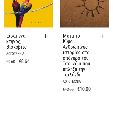
Είσαι ένα
Μετά το
κτήνος,
Κύμα:
Βίσκοβιτς
Ανθρώπινες
ιστορίες στα
ΛΟΓΟΤΕΧΝΙΑ
απόνερα του
ORIGINAL
Η
€
8.64
€
9.60
Τσουνάμι που
PRICE
ΤΡΈΧΟΥΣΑ
έπληξε την
Ταϊλάνδη
WAS:
ΤΙΜΉ
€9.60.
ΕΊΝΑΙ:
ΛΟΓΟΤΕΧΝΙΑ
ORIGINAL
Η
€
10.00
€8.64.
€
12.00
PRICE
ΤΡΈΧΟΥΣΑ
WAS:
ΤΙΜΉ
€12.00.
ΕΊΝΑΙ: