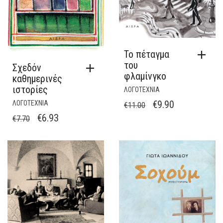
Το πέταγμα
του
Σχεδόν
φλαμίνγκο
καθημερινές
ιστορίες
ΛΟΓΟΤΕΧΝΙΑ
ORIGINAL
Η
€
9.90
ΛΟΓΟΤΕΧΝΙΑ
€
11.00
ORIGINAL
Η
€
6.93
PRICE
ΤΡΈΧΟΥΣΑ
€
7.70
PRICE
ΤΡΈΧΟΥΣΑ
WAS:
ΤΙΜΉ
WAS:
ΤΙΜΉ
€11.00.
ΕΊΝΑΙ:
€7.70.
ΕΊΝΑΙ:
€9.90.
€6.93.