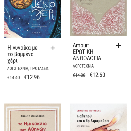
Amour:
Η γυναίκα με
ΕΡΩΤΙΚΗ
το βαμμένο
ΑΝΘΟΛΟΓΙΑ
χέρι
ΛΟΓΟΤΕΧΝΙΑ
,
ΛΟΓΟΤΕΧΝΙΑ
ΠΡΟΤΑΣΕΙΣ
ORIGINAL
Η
€
12.60
€
14.00
ORIGINAL
Η
€
12.96
€
14.40
PRICE
ΤΡΈΧΟΥΣΑ
PRICE
ΤΡΈΧΟΥΣΑ
WAS:
ΤΙΜΉ
WAS:
ΤΙΜΉ
€14.00.
ΕΊΝΑΙ:
€14.40.
ΕΊΝΑΙ:
€12.60.
€12.96.