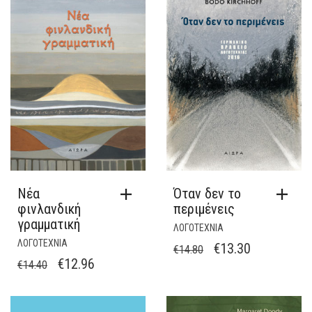
€15.93.
Νέα
Όταν δεν το
φινλανδική
περιμένεις
γραμματική
ΛΟΓΟΤΕΧΝΙΑ
ΛΟΓΟΤΕΧΝΙΑ
ORIGINAL
Η
€
13.30
€
14.80
ORIGINAL
Η
€
12.96
€
14.40
PRICE
ΤΡΈΧΟΥΣΑ
PRICE
ΤΡΈΧΟΥΣΑ
WAS:
ΤΙΜΉ
WAS:
ΤΙΜΉ
€14.80.
ΕΊΝΑΙ: