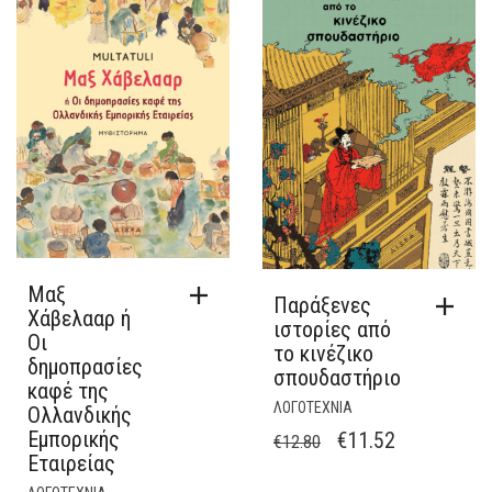
€11.25.
Μαξ
Παράξενες
Χάβελααρ ή
ιστορίες από
Οι
το κινέζικο
δημοπρασίες
σπουδαστήριο
καφέ της
ΛΟΓΟΤΕΧΝΙΑ
Ολλανδικής
Εμπορικής
ORIGINAL
Η
€
11.52
€
12.80
Εταιρείας
PRICE
ΤΡΈΧΟΥΣΑ