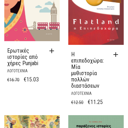
Ερωτικές
Η
ιστορίες από
επιπεδοχώρα:
χήρες Punjabi
Μία
ΛΟΓΟΤΕΧΝΙΑ
μυθιστορία
ORIGINAL
Η
πολλών
€
15.03
€
16.70
διαστάσεων
PRICE
ΤΡΈΧΟΥΣΑ
ΛΟΓΟΤΕΧΝΙΑ
WAS:
ΤΙΜΉ
ORIGINAL
Η
€
11.25
€
12.50
€16.70.
ΕΊΝΑΙ:
PRICE
ΤΡΈΧΟΥΣΑ
€15.03.
WAS:
ΤΙΜΉ
€12.50.
ΕΊΝΑΙ: