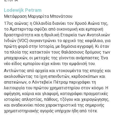
Lodewijk Petram
Μετάφραση Μαργαρίτα Μπονάτσου
17ος αιώνας: η Ολλανδία διανύει τον Χρυσό Αιώνα της,
το Άμστερνταμ σφύζει από οικονομική και εμπορική
δραστηριότητα και η θρυλική Εταιρεία των Ανατολικών
Ινδιών (VOC) συγκεντρώνει το αρχικό της κεφάλαιο, για
πρώτη φορά στην Ιστορία, με δημόσια εγγραφή. Κι όταν
τα πλοία της κατακτούν τους θαλάσσιους δρόμους των
μπαχαρικών, οι μετοχές της γίνονται ανάρπαστες. Ένα
νέο είδος εμπορίου είχε κάνει την εμφάνισή του.
Αντλώντας από αρχεία και ντοκουμέντα της εποχής και
ακολουθώντας τα ίχνη επενδυτών, κερδοσκόπων και
απατεώνων, ο Λόντεβεϊκ Πέτραμ περιγράφει τη
λειτουργία του πρώτου χρηματιστηρίου στον κόσμο. Η
αφήγηση, καίρια και γλαφυρή, καταγράφει πραγματικές
ιστορίες απληστίας, πάθους, τζόγου και χειραγώγησης,
και αναδεικνύει πόσα χαρακτηριστικά της σημερινής
χρηματιστηριακής αγοράς υπήρχαν ήδη από τότε.