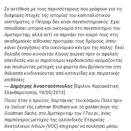
Σε αντίθεση με τους περισσότερους που γράφουν για τις
διάφορες πτυχές της ιστορίας του καπιταλιστικού
συστήματος, ο Πέτραμ δεν είναι πανεπιστημιακός. Εχει
σπουδάσει ιστορία και οικονομία στο πανεπιστήμιο του
Αμστερνταμ, αλλά αντί να περνάει τον καιρό τους στις
ακαδημαϊκές αίθουσες προτιμάει τους δρόμους, όπου
κάνει ξεναγήσεις στο οικονομικό κέντρο της πόλης. Εκεί
δηλαδή όπου κινούνταν λίγους αιώνες πριν οι αφελείς
επενδυτές και οι παράτολμοι κερδοσκόποι αγοράζοντας
και πουλώντας μετοχές για φορτία που βρίσκονταν στη
θάλασσα κινδυνεύοντας από καταιγίδες και πειρατικές
επιθέσεις.
― Δημήτρης Αναστασόπουλος
[Έψιλον, Κυριακάτικη
Ελευθεροτυπία, 19/05/2013]
Ποιος ήταν ο πρώτος ‘σορτάκιας’ του κόσμου;
Πολύ πριν
τα ‘σαΐνια’ της Lehman Brothers και τα golden boys της
Goldman Sachs, στο Άμστερνταμ του 17ου αι., ένας
παμπόνηρος μέτοχος της ολλανδικής Εταιρείας
Ανατολικών Ινδιών (VOC) επιχειρεί να πουλήσει μέσω