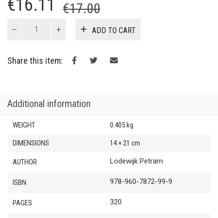
Original
Current
€
16.11
€
17.00
price
price
Η
ADD TO CART
γέννηση
was:
is:
του
€17.00.
€16.11.
χρηματιστηρίου:
Share this item:
Ίντριγκες
και
πάθη
στο
Additional information
Άμστερνταμ
του
WEIGHT
0.405 kg
17ου
αιώνα
DIMENSIONS
14 × 21 cm
quantity
Lodewijk Petram
AUTHOR
978-960-7872-99-9
ISBN
320
PAGES