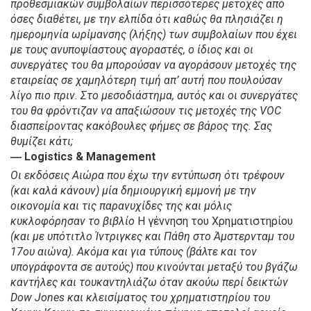
προθεσμιακών συμβολαίων περισσότερες μετοχές από
όσες διαθέτει, με την ελπίδα ότι καθώς θα πλησιάζει η
ημερομηνία ωρίμανσης (λήξης) των συμβολαίων που έχει
με τους ανυποψίαστους αγοραστές, ο ίδιος και οι
συνεργάτες του θα μπορούσαν να αγοράσουν μετοχές της
εταιρείας σε χαμηλότερη τιμή απ’ αυτή που πουλούσαν
λίγο πιο πριν.
Στο μεσοδιάστημα, αυτός και οι συνεργάτες
του θα φρόντιζαν να απαξιώσουν τις μετοχές της VOC
διασπείροντας κακόβουλες φήμες σε βάρος της. Σας
θυμίζει κάτι;
― Logistics & Management
Οι εκδόσεις Αιώρα που έχω την εντύπωση ότι τρέφουν
(και καλά κάνουν) μία δημιουργική εμμονή με την
οικονομία και τις παρανυχίδες της και μόλις
κυκλοφόρησαν το βιβλίο
Η γέννηση του Χρηματιστηρίου
(και με υπότιτλο Ίντριγκες και Πάθη στο Άμστερνταμ του
17ου αιώνα). Ακόμα και για τύπους (βάλτε και τον
υπογράφοντα σε αυτούς) που κινούνται μεταξύ του βγάζω
καντήλες και τουκαντηλιάζω όταν ακούω περί δεικτών
Dow Jones και κλεισίματος του χρηματιστηρίου του