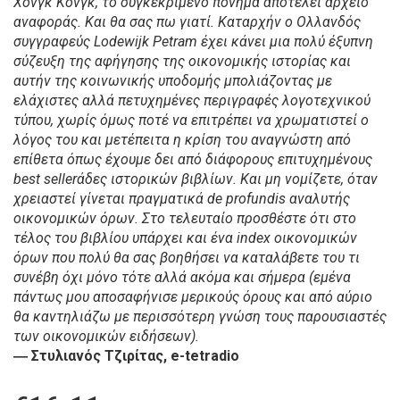
Χονγκ Κονγκ, το συγκεκριμένο πόνημα αποτελεί αρχείο
αναφοράς. Και θα σας πω γιατί. Καταρχήν ο Ολλανδός
συγγραφεύς Lodewijk Petram έχει κάνει μια πολύ έξυπνη
σύζευξη της αφήγησης της οικονομικής ιστορίας και
αυτήν της κοινωνικής υποδομής μπολιάζοντας με
ελάχιστες αλλά πετυχημένες περιγραφές λογοτεχνικού
τύπου, χωρίς όμως ποτέ να επιτρέπει να χρωματιστεί ο
λόγος του και μετέπειτα η κρίση του αναγνώστη από
επίθετα όπως έχουμε δει από διάφορους επιτυχημένους
best sellerάδες ιστορικών βιβλίων. Και μη νομίζετε, όταν
χρειαστεί γίνεται πραγματικά de profundis αναλυτής
οικονομικών όρων. Στο τελευταίο προσθέστε ότι στο
τέλος του βιβλίου υπάρχει και ένα index οικονομικών
όρων που πολύ θα σας βοηθήσει να καταλάβετε του τι
συνέβη όχι μόνο τότε αλλά ακόμα και σήμερα (εμένα
πάντως μου αποσαφήνισε μερικούς όρους και από αύριο
θα καντηλιάζω με περισσότερη γνώση τους παρουσιαστές
των οικονομικών ειδήσεων).
― Στυλιανός Τζιρίτας, e-tetradio