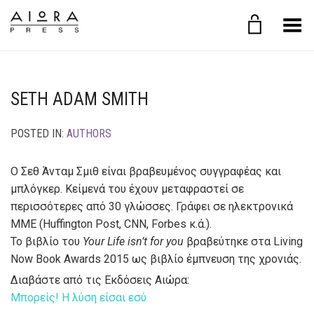
Toggle Menu
SETH ADAM SMITH
POSTED IN:
AUTHORS
Ο Σεθ Άνταμ Σμιθ είναι βραβευμένος συγγραφέας και
μπλόγκερ. Κείμενά του έχουν μεταφραστεί σε
περισσότερες από 30 γλώσσες. Γράφει σε ηλεκτρονικά
ΜΜΕ (Huffington Post, CNN, Forbes κ.ά.).
Το βιβλίο του
Your Life isn’t for you
βραβεύτηκε στα Living
Now Book Awards 2015 ως βιβλίο έμπνευση της χρονιάς.
Διαβάστε από τις Εκδόσεις Αιώρα:
Μπορείς! Η λύση είσαι εσύ