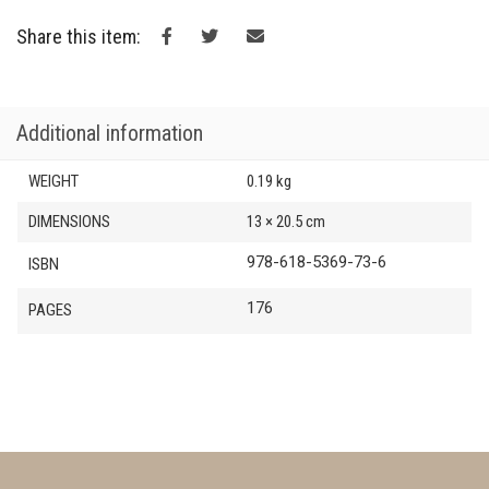
ateniesi
quantity
Share this item:
Additional information
WEIGHT
0.19 kg
DIMENSIONS
13 × 20.5 cm
978-618-5369-73-6
ISBN
176
PAGES