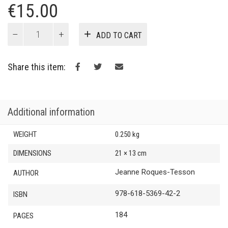
€
15.00
Petites
ADD TO CART
Chroniques
Athéniennes
quantity
Share this item:
Additional information
WEIGHT
0.250 kg
DIMENSIONS
21 × 13 cm
Jeanne Roques-Tesson
AUTHOR
978-618-5369-42-2
ISBN
184
PAGES