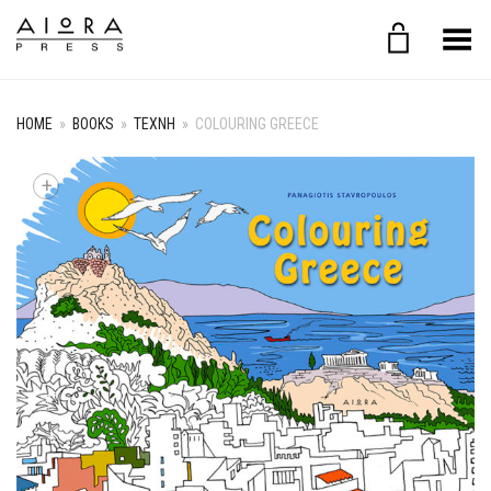
Toggle Menu
HOME
»
BOOKS
»
ΤΕΧΝΗ
»
COLOURING GREECE
+