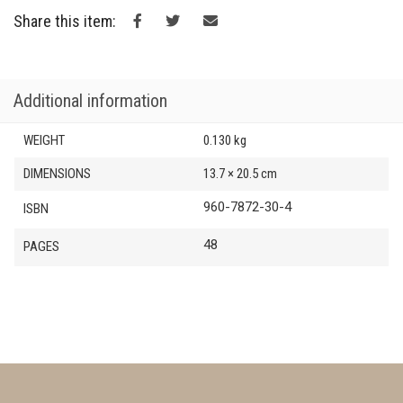
€7.00.
€6.30.
πολιτική
Share this item:
quantity
Additional information
WEIGHT
0.130 kg
DIMENSIONS
13.7 × 20.5 cm
960-7872-30-4
ISBN
48
PAGES