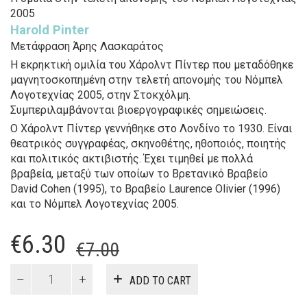
2005
Harold Pinter
Μετάφραση Άρης Λασκαράτος
Η εκρηκτική ομιλία του Χάρολντ Πίντερ που μεταδόθηκε
μαγνητοσκοπημένη στην τελετή απονομής του Νόμπελ
Λογοτεχνίας 2005, στην Στοκχόλμη.
Συμπεριλαμβάνονται βιοεργογραφικές σημειώσεις.
Ο Χάρολντ Πίντερ γεννήθηκε στο Λονδίνο το 1930. Είναι
θεατρικός συγγραφέας, σκηνοθέτης, ηθοποιός, ποιητής
και πολιτικός ακτιβιστής. Έχει τιμηθεί με πολλά
βραβεία, μεταξύ των οποίων το Βρετανικό Βραβείο
David Cohen (1995), το Βραβείο Laurence Olivier (1996)
και το Νόμπελ Λογοτεχνίας 2005.
Original
Current
€
6.30
€
7.00
price
price
Τέχνη,
ADD TO CART
αλήθεια
was:
is:
και