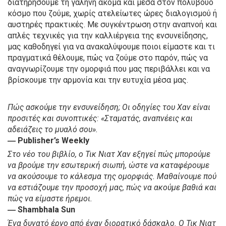
διατηρήσουμε τη γαλήνη ακόμα και μέσα στον πολύβουο
κόσμο που ζούμε, χωρίς ατελείωτες ώρες διαλογισμού ή
αυστηρές πρακτικές. Με συγκέντρωση στην αναπνοή και
απλές τεχνικές για την καλλιέργεια της ενσυνείδησης,
μας καθοδηγεί για να ανακαλύψουμε ποιοι είμαστε και τι
πραγματικά θέλουμε, πώς να ζούμε στο παρόν, πώς να
αναγνωρίζουμε την ομορφιά που μας περιβάλλει και να
βρίσκουμε την αρμονία και την ευτυχία μέσα μας.
Πώς ασκούμε την ενσυνείδηση; Οι οδηγίες του Χαν είναι
προσιτές και συνοπτικές: «Σταματάς, αναπνέεις και
αδειάζεις το μυαλό σου».
― Publisher’s Weekly
Στο νέο του βιβλίο, ο Τικ Νιατ Χαν εξηγεί πώς μπορούμε
να βρούμε την εσωτερική σιωπή, ώστε να καταφέρουμε
να ακούσουμε το κάλεσμα της ομορφιάς. Μαθαίνουμε πού
να εστι­ά­ζου­με την προσοχή μας, πώς να ακού­με βαθιά και
πώς να είμαστε ήρεμοι.
― Shambhala Sun
Ένα δυνατό έργο από έναν διορατικό δάσκαλο. Ο Τικ Νιατ