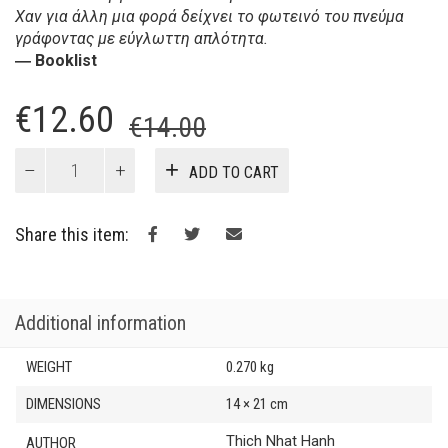
Χαν για άλλη μια φορά δείχνει το φωτεινό του πνεύμα
γράφοντας με εύγλωττη απλότητα.
― Booklist
Original
Current
€
12.60
€
14.00
price
price
Σιωπή:
ADD TO CART
η
was:
is:
δύναμη
€14.00.
€12.60.
της
Share this item:
εσωτερικής
ησυχίας
σ'
έναν
Additional information
κόσμο
γεμάτο
WEIGHT
0.270 kg
θορύβους
quantity
DIMENSIONS
14 × 21 cm
Thich Nhat Hanh
AUTHOR