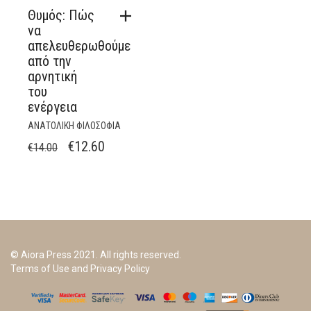
Θυμός: Πώς
να
απελευθερωθούμε
από την
αρνητική
του
ενέργεια
ΑΝΑΤΟΛΙΚΗ ΦΙΛΟΣΟΦΙΑ
ORIGINAL
CURRENT
€
12.60
€
14.00
PRICE
PRICE
WAS:
IS:
€14.00.
€12.60.
© Aiora Press 2021. All rights reserved.
Terms of Use and Privacy Policy