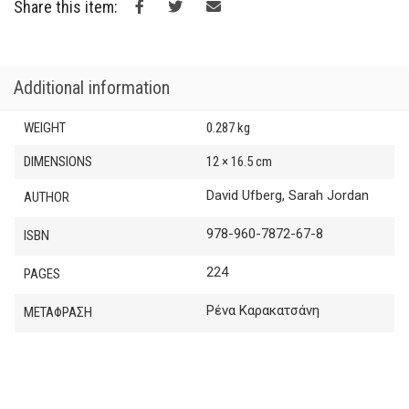
€13.00.
€11.70.
Share this item:
Additional information
WEIGHT
0.287 kg
DIMENSIONS
12 × 16.5 cm
David Ufberg, Sarah Jordan
AUTHOR
978-960-7872-67-8
ISBN
224
PAGES
Ρένα Καρακατσάνη
ΜΕΤΑΦΡΑΣΗ