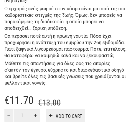
ανησυχίες!
Ο ερχομός ενός μωρού στον κόσμο είναι μια από τις πιο
καθοριστικές στιγμές της ζωής. Όμως, δεν μπορείς να
παρακάμψεις τη διαδικασία, η οποία μπορεί να
αποδειχθεί… ζόρικη υπόθεση.
Θα περάσει ποτέ αυτή η πρωινή ναυτία; Πόσο έχει
προχωρήσει η ανάπτυξη του εμβρύου την 26η εβδομάδα;
Γιατί ξαφνικά λιγουρεύομαι παστουρμά; Πότε, επιτέλους,
θα καταφέρω να κοιμηθώ καλά και να ξεκουραστώ;
Μάθετε τις απαντήσεις για όλες σας τις απορίες
σ’αυτόν τον έγκυρο, εύχρηστο και διασκεδαστικό οδηγό
και βρείτε όλες τις βασικές γνώσεις που χρειάζονται οι
μελλοντικοί γονείς.
Original
Current
€
11.70
€
13.00
price
price
Εγκυμοσύνη:
ADD TO CART
Οδηγός
was:
is:
Κατάρτισης
quantity