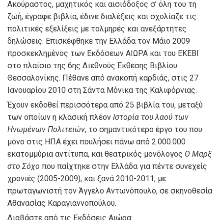
Ακούραστος, μαχητικός και αισιόδοξος σ’ όλη του τη
ζωή, έγραφε βιβλία, έδινε διαλέξεις και σχολίαζε τις
πολιτικές εξελίξεις με τολμηρές και ανεξάρτητες
δηλώσεις. Επισκέφθηκε την Ελλάδα τον Μάιο 2009
προσκεκλημένος των Εκδόσεων ΑΙΩΡΑ και του ΕΚΕΒΙ
στο πλαίσιο της 6ης Διεθνούς Έκθεσης Βιβλίου
Θεσσαλονίκης. Πέθανε από ανακοπή καρδιάς, στις 27
Ιανουαρίου 2010 στη Σάντα Μόνικα της Καλιφόρνιας.
Έχουν εκδοθεί περισσότερα από 25 βιβλία του, μεταξύ
των οποίων η κλασική πλέον
Ιστορία του λαού των
Ηνωμένων Πολιτειών
, το σημαντικότερο έργο του που
μόνο στις ΗΠΑ έχει πουλήσει πάνω από 2.000.000
εκατομμύρια αντίτυπα, και θεατρικός μονόλογος
Ο Μαρξ
στο Σόχο
που παίχτηκε στην Ελλάδα για πέντε συνεχείς
χρονιές (2005-2009), και ξανά 2010-2011, με
πρωταγωνιστή τον Άγγελο Αντωνόπουλο, σε σκηνοθεσία
Αθανασίας Καραγιαννοπούλου.
Διαβάστε από τις Εκδόσεις Αιώρα: