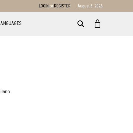
LOGIN
or
REGISTER
|
August 6, 2026
Search
LANGUAGES
ilano.