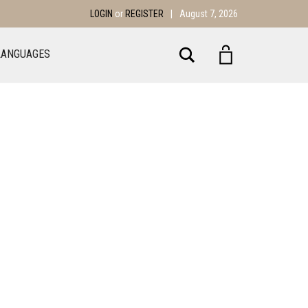
LOGIN
or
REGISTER
|
August 7, 2026
Search
LANGUAGES