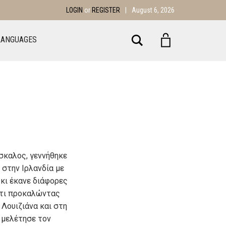
LOGIN
or
REGISTER
|
August 6, 2026
Search
LANGUAGES
σκαλος, γεννήθηκε
 στην Ιρλανδία με
 κι έκανε διάφορες
νάτι προκαλώντας
 Λουιζιάνα και στη
 μελέτησε τον