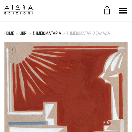
Toggle Menu
HOME
»
LIBRI
»
ΣΗΜΕΙΩΜΑΤΑΡΙΑ
»
ΣΗΜΕΙΩΜΑΤΆΡΙΟ ΕΛΛΆΔΑ
+