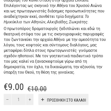
διαδρομή του κάνει στάση στην αρχαία Ελλάδα.
Επιλέγοντας ως σκηνικό την Αθήνα του Χρυσού Αιώνα
και ως πρωταγωνιστές διάσημες προσωπικότητες που
αναδείχτηκαν εκεί, συνθέτει τρία διηγήματα:
Το
Ημικύκλιο των Αθηνών
,
Αλκιβιάδης
,
Σωκράτης
.
Ο πρωτοπόρος δραματουργός ξεδιπλώνει και εδώ τη
θεατρική στόφα του: με τις σκηνογραφικές περιγραφές
του ζωντανεύει την αρχαία Αθήνα· με την αμεσότητα του
λόγου, τους κοφτούς και σύντομους διαλόγους, μας
μεταφέρει δίπλα στους πρωταγωνιστές· γινόμαστε
σχεδόν ηθοποιοί. Με τον γοητευτικά παιδευτικό τρόπο
του μας καλεί να ξανασκεφτούμε γύρω από τη
δημοκρατία, τον όχλο, τα δικαιώματα, την εξουσία, την
ύπαρξη του Θεού, τη θέση της γυναίκας.
Original
Η
€
9.00
€
10.00
price
τρέχουσα
Tο
ΠΡΟΣΘΉΚΗ ΣΤΟ ΚΑΛΆΘΙ
Ημικύκλιο
was:
τιμή
των