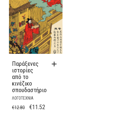
Παράξενες
ιστορίες
από το
κινέζικο
σπουδαστήριο
ΛΟΓΟΤΕΧΝΙΑ
ORIGINAL
Η
€
11.52
€
12.80
PRICE
ΤΡΈΧΟΥΣΑ
WAS:
ΤΙΜΉ
€12.80.
ΕΊΝΑΙ: