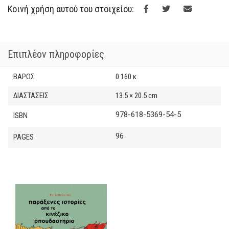
€10.00.
είναι:
Αθηνών
Κοινή χρήση αυτού του στοιχείου:
ποσότητα
€9.00.
Επιπλέον πληροφορίες
ΒΆΡΟΣ
0.160 κ.
ΔΙΑΣΤΆΣΕΙΣ
13.5 × 20.5 cm
978-618-5369-54-5
ISBN
96
PAGES