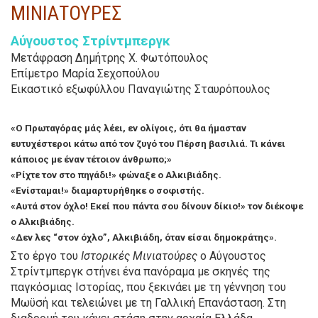
ΜΙΝΙΑΤΟΥΡΕΣ
Αύγουστος Στρίντμπεργκ
Μετάφραση Δημήτρης Χ. Φωτόπουλος
Επίμετρο Μαρία Σεχοπούλου
Εικαστικό εξωφύλλου Παναγιώτης Σταυρόπουλος
«Ο Πρωταγόρας μάς λέει, εν ολίγοις, ότι θα ήμασταν
ευτυχέστεροι κάτω από τον ζυγό του Πέρση βασιλιά. Τι κάνει
κάποιος με έναν τέτοιον άνθρωπο;»
«Ρίχτε τον στο πηγάδι!» φώναξε ο Αλκιβιάδης.
«Ενίσταμαι!» διαμαρτυρήθηκε ο σοφιστής.
«Αυτά στον όχλο! Εκεί που πάντα σου δίνουν δίκιο!» τον διέκοψε
ο Αλκιβιάδης.
«Δεν λες “στον όχλο”, Αλκιβιάδη, όταν είσαι δημοκράτης».
Στο έργο του
Ιστορικές Μινιατούρες
ο Αύγουστος
Στρίντ­μπεργκ στήνει ένα πανόραμα με σκηνές της
παγκόσμιας Ιστορίας, που ξεκινάει με τη γέννηση του
Μωϋσή και τελειώνει με τη Γαλλική Επανάσταση. Στη