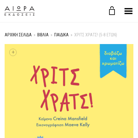
Εναλλαγή μενού
ΑΡΧΙΚΉ ΣΕΛΊΔΑ
»
ΒΙΒΛΙΑ
»
ΠΑΙΔΙΚΑ
»
ΧΡΙΤΣ ΧΡΑΤΣ! (5-8 ΕΤΏΝ)
+