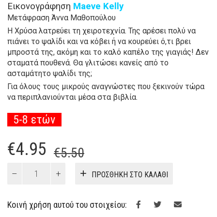
Εικονογράφηση
Maeve Kelly
Μετάφραση Άννα Μαθοπούλου
Η Χρύσα λατρεύει τη χειροτεχνία. Της αρέσει πολύ να
πιάνει το ψαλίδι και να κόβει ή να κουρεύει ό,τι βρει
μπροστά της, ακόμη και το καλό καπέλο της γιαγιάς! Δεν
σταματά πουθενά. Θα γλιτώσει κανείς από το
ασταμάτητο ψαλίδι της;
Για όλους τους μικρούς αναγνώστες που ξεκινούν τώρα
να περιπλανιούνται μέσα στα βιβλία.
5-8 ετών
.
Original
Η
€
4.95
€
5.50
price
τρέχουσα
Χριτς
ΠΡΟΣΘΉΚΗ ΣΤΟ ΚΑΛΆΘΙ
Χρατς!
was:
τιμή
(5-
€5.50.
είναι:
8
Κοινή χρήση αυτού του στοιχείου:
ετών)