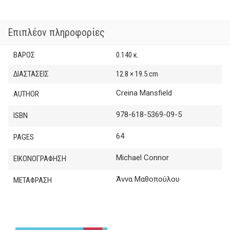
€4.95.
ποσότητα
Επιπλέον πληροφορίες
ΒΆΡΟΣ
0.140 κ.
ΔΙΑΣΤΆΣΕΙΣ
12.8 × 19.5 cm
Creina Mansfield
AUTHOR
978-618-5369-09-5
ISBN
64
PAGES
Michael Connor
ΕΙΚΟΝΟΓΡΑΦΗΣΗ
Άννα Μαθοπούλου
ΜΕΤΑΦΡΑΣΗ