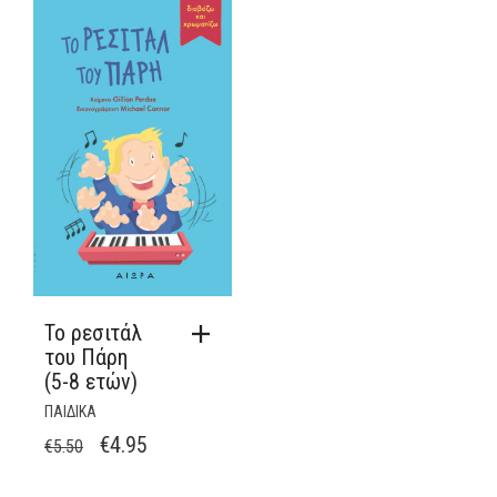
Το ρεσιτάλ
του Πάρη
(5-8 ετών)
ΠΑΙΔΙΚΑ
ORIGINAL
Η
€
4.95
€
5.50
PRICE
ΤΡΈΧΟΥΣΑ