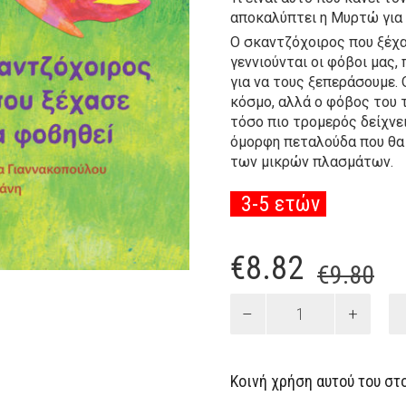
αποκαλύπτει η Μυρτώ για ν
Ο σκαντζόχοιρος που ξέχασ
γεννιούνται οι φόβοι μας,
για να τους ξεπεράσουμε.
κόσμο, αλλά ο φόβος του 
τόσο πιο τρομερός δείχνε
όμορφη πεταλούδα που θα γ
των μικρών πλασμάτων.
3-5 ετών
.
Or
Η
€
8.82
€
9.80
pr
τρ
Ο
σκαντζόχοιρος
wa
τι
που
€9
εί
ξέχασε
Κοινή χρήση αυτού του στο
να
€8
φοβηθεί