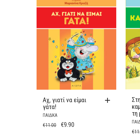
Στ
Αχ, γιατί να είμαι
κα
γάτα!
τη 
ΠΑΙΔΙΚΑ
ΠΑΙ
ORIGINAL
Η
€
9.90
€
11.00
€
11
PRICE
ΤΡΈΧΟΥΣΑ