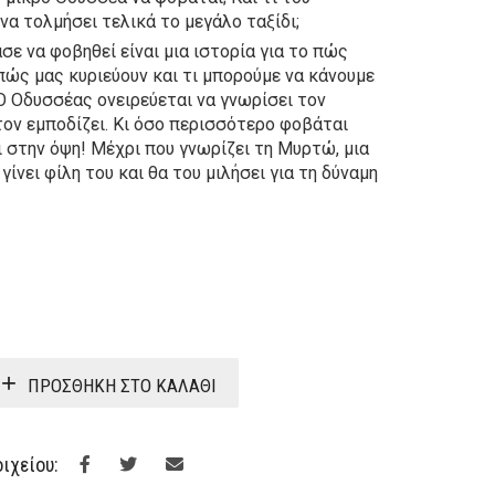
α τολμήσει τελικά το μεγάλο ταξίδι;
ε να φοβηθεί είναι μια ιστορία για το πώς
 πώς μας κυριεύουν και τι μπορούμε να κάνουμε
 Ο Οδυσσέας ονειρεύεται να γνωρίσει τον
τον εμποδίζει. Κι όσο περισσότερο φοβάται
ι στην όψη! Μέχρι που γνωρίζει τη Μυρτώ, μια
ίνει φίλη του και θα του μιλήσει για τη δύναμη
iginal
ice
έχουσα
ΠΡΟΣΘΉΚΗ ΣΤΟ ΚΑΛΆΘΙ
s:
μή
.80.
ναι:
ιχείου:
.82.