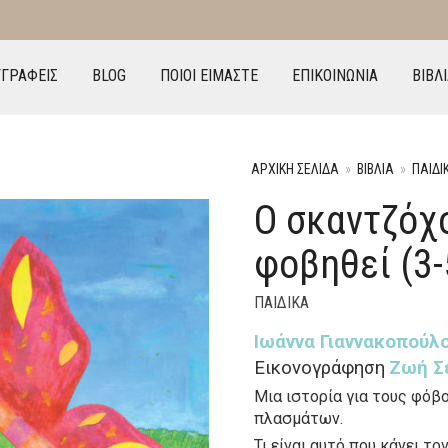
ΓΓΡΑΦΕΙΣ
BLOG
ΠΟΙΟΙ ΕΙΜΑΣΤΕ
ΕΠΙΚΟΙΝΩΝΙΑ
ΒΙΒΛ
ΑΡΧΙΚΉ ΣΕΛΊΔΑ
»
ΒΙΒΛΙΑ
»
ΠΑΙΔΙ
Ο σκαντζόχ
φοβηθεί (3-
ΠΑΙΔΙΚΑ
Iωάννα Γιαννακοπούλ
Εικονογράφηση
Ζωή Σ
Μια ιστορία για τους φόβο
πλασμάτων.
Τι είναι αυτό που κάνει το