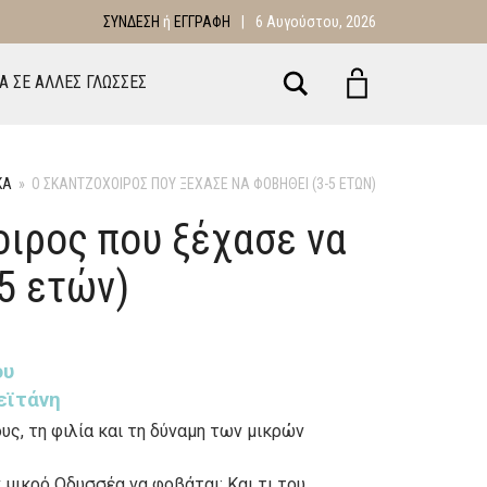
ΣΎΝΔΕΣΗ
ή
ΕΓΓΡΑΦΉ
|
6 Αυγούστου, 2026
Αναζήτηση
ΙΑ ΣΕ ΑΛΛΕΣ ΓΛΩΣΣΕΣ
ΚΑ
»
Ο ΣΚΑΝΤΖΌΧΟΙΡΟΣ ΠΟΥ ΞΈΧΑΣΕ ΝΑ ΦΟΒΗΘΕΊ (3-5 ΕΤΏΝ)
οιρος που ξέχασε να
5 ετών)
ου
εϊτάνη
υς, τη φιλία και τη δύναμη των μικρών
ν μικρό Οδυσσέα να φοβάται; Και τι του