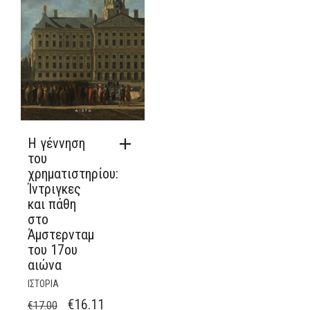
Η γέννηση
του
χρηματιστηρίου:
Ίντριγκες
και πάθη
στο
Άμστερνταμ
του 17ου
αιώνα
ΙΣΤΟΡΙΑ
ORIGINAL
Η
€
16.11
€
17.00