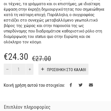
οι τέχνες, τα γράμματα και οι επιστήμες, με ιδιαίτερη
έμφαση στην έκρηξη δημιουργικότητας που σημειώθηκε
κατά τη νεότερη εποχή. Παράλληλα, ο συγγραφέας
εστιάζει στο συνεχώς μεταβαλλόμενο γεωπολιτικό
βάρος της χώρας και στην παρουσία της ως
υπερδύναμης που διαδραμάτισε καθοριστικό ρόλο στη
διαμόρφωση του status quo στην Ευρώπη και σε
ολόκληρο τον κόσμο.
Original
Η
€
24.30
€
27.00
price
τρέχουσα
Ιστορία
ΠΡΟΣΘΉΚΗ ΣΤΟ ΚΑΛΆΘΙ
της
was:
τιμή
Ρωσίας
€27.00.
είναι:
ποσότητα
Κοινή χρήση αυτού του στοιχείου:
€24.30.
Επιπλέον πληροφορίες