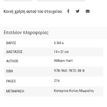
was:
τιμή
ποσότητα
€15.00.
είναι:
Κοινή χρήση αυτού του στοιχείου:
€13.50.
Επιπλέον πληροφορίες
ΒΆΡΟΣ
0.360 κ.
ΔΙΑΣΤΆΣΕΙΣ
14 × 21 cm
William Hart
AUTHOR
978-960-7872-38-8
ISBN
216
PAGES
Κατερίνα Κοΐνη Μωραΐτη
ΜΕΤΑΦΡΑΣΗ