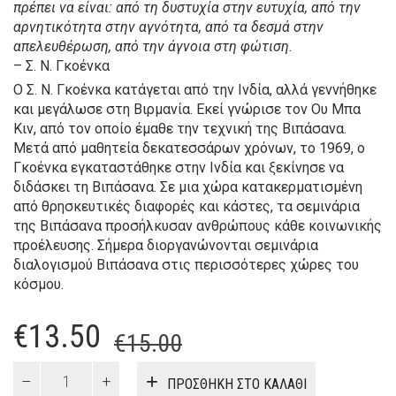
πρέπει να είναι: από τη δυστυχία στην ευτυχία, από την
αρνητικότητα στην αγνότητα, από τα δεσμά στην
απελευθέρωση, από την άγνοια στη φώτιση.
– Σ. Ν. Γκοένκα
Ο Σ. Ν. Γκοένκα κατάγεται από την Ινδία, αλλά γεννήθηκε
και μεγάλωσε στη Βιρμανία. Εκεί γνώρισε τον Ου Μπα
Κιν, από τον οποίο έμαθε την τεχνική της Βιπάσανα.
Μετά από μαθητεία δεκατεσσάρων χρόνων, το 1969, ο
Γκοένκα εγκαταστάθηκε στην Ινδία και ξεκίνησε να
διδάσκει τη Βιπάσανα. Σε μια χώρα κατακερματισμένη
από θρησκευτικές διαφορές και κάστες, τα σεμινάρια
της Βιπάσανα προσήλκυσαν ανθρώπους κάθε κοινωνικής
προέλευσης. Σήμερα διοργανώνονται σεμινάρια
διαλογισμού Βιπάσανα στις περισσότερες χώρες του
κόσμου.
Original
Η
€
13.50
€
15.00
price
τρέχουσα
Διαλογισμός
ΠΡΟΣΘΉΚΗ ΣΤΟ ΚΑΛΆΘΙ
Βιπάσανα