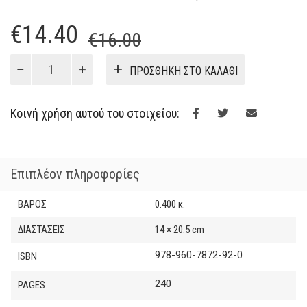
Original
Η
€
14.40
€
16.00
price
τρέχουσα
Από
ΠΡΟΣΘΉΚΗ ΣΤΟ ΚΑΛΆΘΙ
την
was:
τιμή
κρίση
€16.00.
είναι:
των
Κοινή χρήση αυτού του στοιχείου:
ΜΜΕ
€14.40.
στα
social
media
Επιπλέον πληροφορίες
ποσότητα
ΒΆΡΟΣ
0.400 κ.
ΔΙΑΣΤΆΣΕΙΣ
14 × 20.5 cm
978-960-7872-92-0
ISBN
240
PAGES