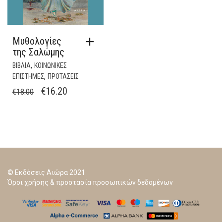
Μυθολογίες
της Σαλώμης
,
ΒΙΒΛΙΑ
ΚΟΙΝΩΝΙΚΕΣ
,
ΕΠΙΣΤΗΜΕΣ
ΠΡΟΤΑΣΕΙΣ
ORIGINAL
Η
€
16.20
€
18.00
PRICE
ΤΡΈΧΟΥΣΑ
WAS:
ΤΙΜΉ
€18.00.
ΕΊΝΑΙ:
€16.20.
© Εκδόσεις Αιώρα 2021
Όροι χρήσης & προστασία προσωπικών δεδομένων