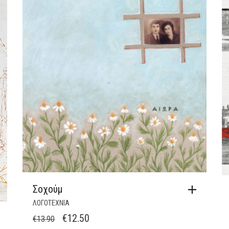
Σοχούμ
ΛΟΓΟΤΕΧΝΙΑ
ORIGINAL
Η
€
12.50
€
13.90