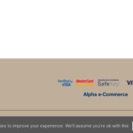
PRICE
ΤΡΈΧΟΥΣΑ
WAS:
ΤΙΜΉ
€13.90.
ΕΊΝΑΙ:
€12.50.
es to improve your experience. We'll assume you're ok with this.