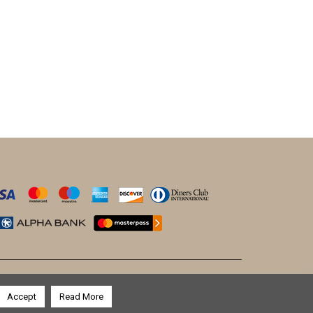
PRICE
ΤΡΈΧΟΥΣΑ
WAS:
ΤΙΜΉ
€9.90.
ΕΊΝΑΙ:
€8.90.
Accept
Read More