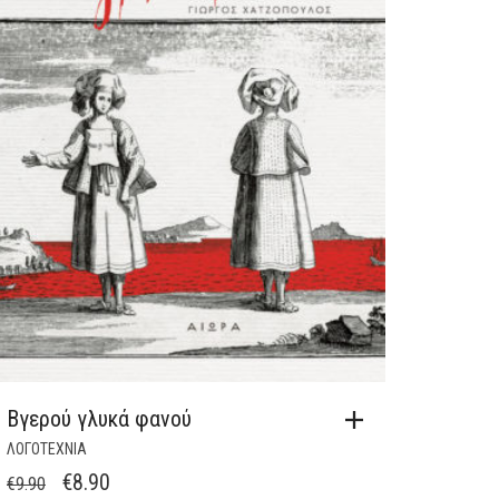
Βγερού γλυκά φανού
ΛΟΓΟΤΕΧΝΙΑ
ORIGINAL
Η
€
8.90
€
9.90