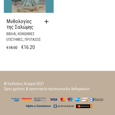
Μυθολογίες
της Σαλώμης
,
ΒΙΒΛΙΑ
ΚΟΙΝΩΝΙΚΕΣ
,
ΕΠΙΣΤΗΜΕΣ
ΠΡΟΤΑΣΕΙΣ
ORIGINAL
Η
€
16.20
€
18.00
PRICE
ΤΡΈΧΟΥΣΑ
WAS:
ΤΙΜΉ
€18.00.
ΕΊΝΑΙ:
€16.20.
© Εκδόσεις Αιώρα 2021
Όροι χρήσης & προστασία προσωπικών δεδομένων