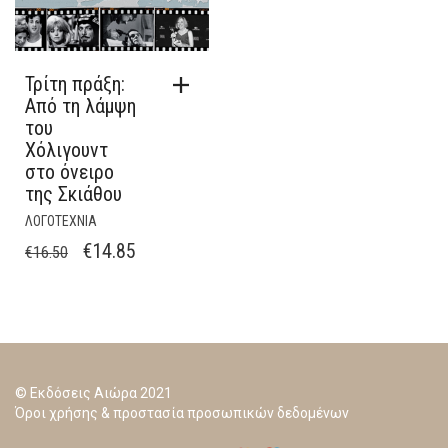
Τρίτη πράξη:
Από τη λάμψη
του
Χόλιγουντ
στο όνειρο
της Σκιάθου
ΛΟΓΟΤΕΧΝΙΑ
ORIGINAL
Η
€
14.85
€
16.50
PRICE
ΤΡΈΧΟΥΣΑ
WAS:
ΤΙΜΉ
€16.50.
ΕΊΝΑΙ:
€14.85.
© Εκδόσεις Αιώρα 2021
Όροι χρήσης & προστασία προσωπικών δεδομένων