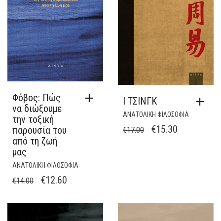
Φόβος: Πώς
Ι ΤΣΙΝΓΚ
να διώξουμε
ΑΝΑΤΟΛΙΚΗ ΦΙΛΟΣΟΦΙΑ
την τοξική
ORIGINAL
Η
€
15.30
παρουσία του
€
17.00
από τη ζωή
PRICE
ΤΡΈΧΟΥΣΑ
μας
WAS:
ΤΙΜΉ
ΑΝΑΤΟΛΙΚΗ ΦΙΛΟΣΟΦΙΑ
€17.00.
ΕΊΝΑΙ:
ORIGINAL
Η
€
12.60
€
14.00
€15.30.
PRICE
ΤΡΈΧΟΥΣΑ
WAS:
ΤΙΜΉ