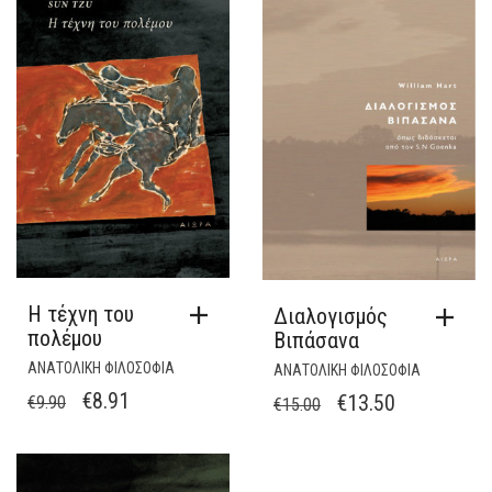
€14.00.
ΕΊΝΑΙ:
€12.60.
Η τέχνη του
Διαλογισμός
πολέμου
Βιπάσανα
ΑΝΑΤΟΛΙΚΗ ΦΙΛΟΣΟΦΙΑ
ΑΝΑΤΟΛΙΚΗ ΦΙΛΟΣΟΦΙΑ
ORIGINAL
Η
€
8.91
ORIGINAL
Η
€
13.50
€
9.90
€
15.00
PRICE
ΤΡΈΧΟΥΣΑ
PRICE
ΤΡΈΧΟΥΣΑ
WAS:
ΤΙΜΉ
WAS:
ΤΙΜΉ