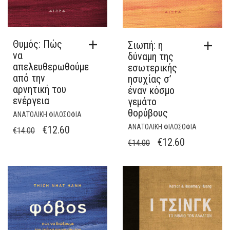
Θυμός: Πώς
Σιωπή: η
να
δύναμη της
απελευθερωθούμε
εσωτερικής
από την
ησυχίας σ’
αρνητική του
έναν κόσμο
ενέργεια
γεμάτο
θορύβους
ΑΝΑΤΟΛΙΚΗ ΦΙΛΟΣΟΦΙΑ
ΑΝΑΤΟΛΙΚΗ ΦΙΛΟΣΟΦΙΑ
ORIGINAL
Η
€
12.60
€
14.00
ORIGINAL
Η
€
12.60
PRICE
ΤΡΈΧΟΥΣΑ
€
14.00
PRICE
ΤΡΈΧΟΥΣΑ
WAS:
ΤΙΜΉ
WAS:
ΤΙΜΉ
€14.00.
ΕΊΝΑΙ:
€14.00.
ΕΊΝΑΙ:
€12.60.
€12.60.