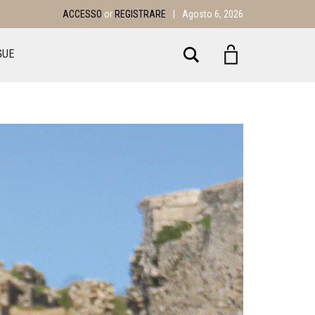
ACCESSO
or
REGISTRARE
|
Agosto 6, 2026
Search
GUE