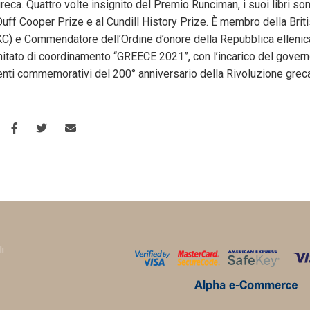
reca. Quattro volte insignito del Premio Runciman, i suoi libri sono
 Duff Cooper Prize e al Cundill History Prize. È membro della Bri
KC) e Commendatore dell’Ordine d’onore della Repubblica ellenic
mitato di coordinamento “GREECE 2021”, con l’incarico del govern
enti commemorativi del 200° anniversario della Rivoluzione grec
li