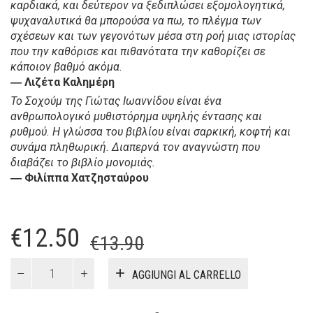
καρδιακά, και δεύτερον να ξεδιπλώσει εξομολογητικά,
ψυχαναλυτικά θα μπορούσα να πω, το πλέγμα των
σχέσεων και των γεγονότων μέσα στη ροή μιας ιστορίας
που την καθόρισε και πιθανότατα την καθορίζει σε
κάποιον βαθμό ακόμα.
― Λιζέτα Καλημέρη
Το Σοχούμ της Γιώτας Ιωαννίδου είναι ένα
ανθρωπολογικό μυθιστόρημα υψηλής έντασης και
ρυθμού. Η γλώσσα του βιβλίου είναι σαρκική, κοφτή και
συνάμα πληθωρική. Διαπερνά τον αναγνώστη που
διαβάζει το βιβλίο μονομιάς.
― Φιλίππα Χατζησταύρου
Il
Il
€
12.50
€
13.90
prezzo
prezzo
Σοχούμ
AGGIUNGI AL CARRELLO
quantità
originale
attuale
era:
è: