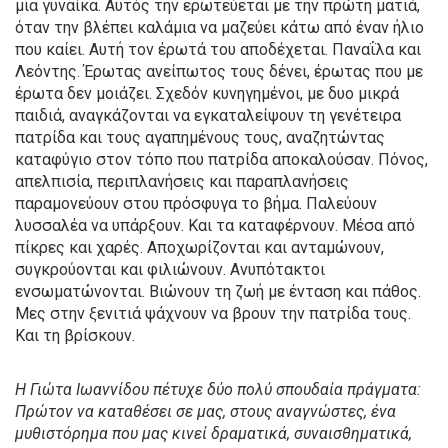
μια γυναίκα. Αυτός την ερωτεύεται με την πρώτη ματιά,
όταν την βλέπει καλάμια να μαζεύει κάτω από έναν ήλιο
που καίει. Αυτή τον έρωτά του αποδέχεται. Παναΐλα και
Λεόντης. Έρωτας ανείπωτος τους δένει, έρωτας που με
έρωτα δεν μοιάζει. Σχεδόν κυνηγημένοι, με δυο μικρά
παιδιά, αναγκάζονται να εγκαταλείψουν τη γενέτειρα
πατρίδα και τους αγαπημένους τους, αναζητώντας
καταφύγιο στον τόπο που πατρίδα αποκαλούσαν. Πόνος,
απελπισία, περιπλανήσεις και παραπλανήσεις
παραμονεύουν στου πρόσφυγα το βήμα. Παλεύουν
λυσσαλέα να υπάρξουν. Και τα καταφέρνουν. Μέσα από
πίκρες και χαρές. Αποχωρίζονται και ανταμώνουν,
συγκρούονται και φιλιώνουν. Ανυπότακτοι
ενσωματώνονται. Βιώνουν τη ζωή με ένταση και πάθος.
Μες στην ξενιτιά ψάχνουν να βρουν την πατρίδα τους.
Και τη βρίσκουν.
Η Γιώτα Ιωαννίδου πέτυχε δύο πολύ σπουδαία πράγματα:
Πρώτον να καταθέσει σε μας, στους αναγνώστες, ένα
μυθιστόρημα που μας κινεί δραματικά, συναισθηματικά,