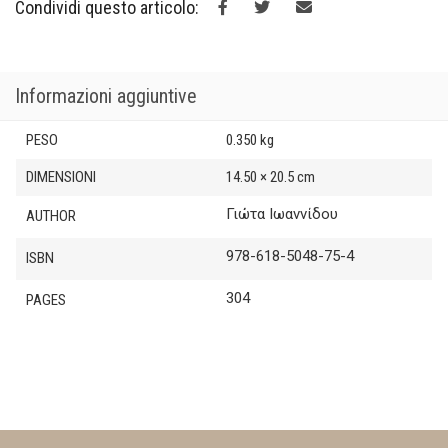
Condividi questo articolo:
€13.90.
€12.50.
Informazioni aggiuntive
PESO
0.350 kg
DIMENSIONI
14.50 × 20.5 cm
Γιώτα Ιωαννίδου
AUTHOR
978-618-5048-75-4
ISBN
304
PAGES