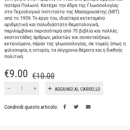
πατέρα Πολωνό. Κατέχει την έδρα της Γλωσσολογίας
στο Τεχνολογικό Ινστιτούτο της Μασαχουσέτης (ΜΙΤ)
από το 1959. Το έργο του, ιδιαίτερα εκτεταμένο
αριθμητικά και πολυδιάστατο θεματολογικά,
περιλαμβάνει περισσότερα από 75 βιβλία και πολλές
εκατοντάδες άρθρων, μελετών και συνεντεύξεων,
εκτεινόμενο, πέραν της γλωσσολογίας, σε τομείς όπως η
φιλοσοφία, η ιστορία, τα σύγχρονα θέματα και η διεθνής
πολιτική.
Il
Il
€
9.00
€
10.00
prezzo
prezzo
Το
AGGIUNGI AL CARRELLO
μέλλον
originale
attuale
της
era:
è:
διακυβέρνησης
Condividi questo articolo:
quantità
€10.00.
€9.00.