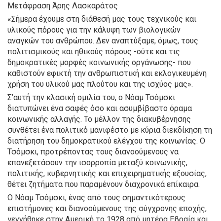
Μετάφραση Άρης Λασκαράτος
«Σήμερα έχουμε στη διάθεσή μας τους τεχνικούς και
υλικούς πόρους για την κάλυψη των βιολογικών
αναγκών του ανθρώπου. Δεν αναπτύξαμε, όμως, τους
πολιτισμικούς και ηθικούς πόρους -ούτε και τις
δημοκρατικές μορφές κοινωνικής οργάνωσης- που
καθιστούν εφικτή την ανθρωπιστική και εκλογικευμένη
χρήση του υλικού μας πλούτου και της ισχύος μας».
Σ’αυτή την κλασική ομιλία του, ο Νόαμ Τσόμσκι
διατυπώνει ένα σαφές όσο και ασυμβίβαστο όραμα
κοινωνικής αλλαγής. Το μέλλον της διακυβέρνησης
συνθέτει ένα πολιτικό μανιφέστο με κύρια διεκδίκηση τη
διατήρηση του δημοκρατικού ελέγχου της κοινωνίας. Ο
Τσόμσκι, προτρέποντας τους διανοούμενους να
επανεξετάσουν την ισορροπία μεταξύ κοινωνικής,
πολιτικής, κυβερνητικής και επιχειρηματικής εξουσίας,
θέτει ζητήματα που παραμένουν διαχρονικά επίκαιρα.
Ο Νόαμ Τσόμσκι, ένας από τους σημαντικότερους
επιστήμονες και διανοούμενους της σύγχρονης εποχής,
γεννήθηκε στην Αμερική το 1928 από μητέρα Εβραία και