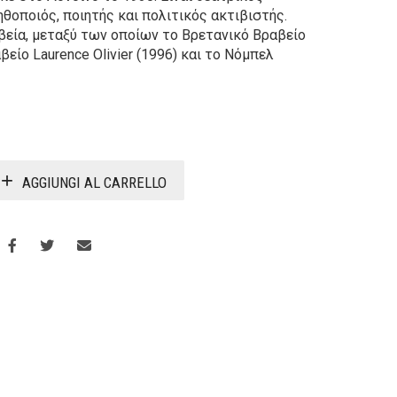
θοποιός, ποιητής και πολιτικός ακτιβιστής.
αβεία, μεταξύ των οποίων το Βρετανικό Βραβείο
βείο Laurence Olivier (1996) και το Νόμπελ
ezzo
ezzo
AGGIUNGI AL CARRELLO
iginale
tuale
a:
.00.
.30.