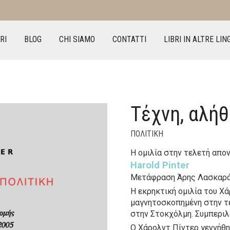
RI
BLOG
CHI SIAMO
CONTATTI
LIBRI IN ALTRE LIN
Τέχνη, αλήθ
ΠΟΛΙΤΙΚΗ
Η ομιλία στην τελετή απο
Harold Pinter
Μετάφραση Άρης Λασκαρ
Η εκρηκτική ομιλία του Χ
μαγνητοσκοπημένη στην τ
στην Στοκχόλμη. Συμπεριλ
Ο Χάρολντ Πίντερ γεννήθη