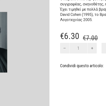
συγγραφέας, σκηνοθέτης, η
Έχει τιμηθεί με πολλά βρ
David Cohen (1995), το Βρα
Λογοτεχνίας 2005.
Il
Il
€
6.30
€
7.00
pr
pr
Τέχνη,
αλήθεια
or
at
και
er
è:
πολιτική
Condividi questo articolo:
quantità
€7
€6