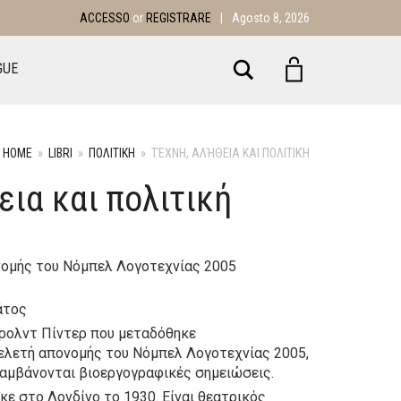
ACCESSO
or
REGISTRARE
|
Agosto 8, 2026
Search
GUE
HOME
»
LIBRI
»
ΠΟΛΙΤΙΚΗ
»
ΤΈΧΝΗ, ΑΛΉΘΕΙΑ ΚΑΙ ΠΟΛΙΤΙΚΉ
εια και πολιτική
νομής του Νόμπελ Λογοτεχνίας 2005
άτος
άρολντ Πίντερ που μεταδόθηκε
ελετή απονομής του Νόμπελ Λογοτεχνίας 2005,
αμβάνονται βιοεργογραφικές σημειώσεις.
κε στο Λονδίνο το 1930. Είναι θεατρικός