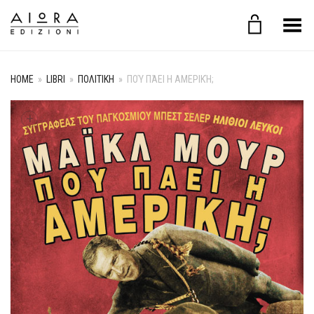
Toggle Menu
HOME
»
LIBRI
»
ΠΟΛΙΤΙΚΗ
»
ΠΟΎ ΠΆΕΙ Η ΑΜΕΡΙΚΉ;
+