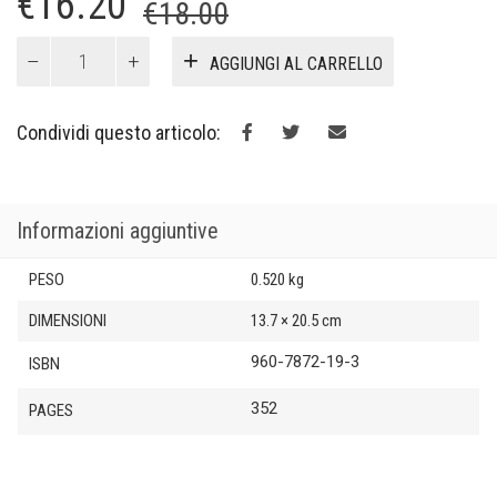
Il
Il
€
16.20
€
18.00
prezzo
prezzo
Πού
AGGIUNGI AL CARRELLO
πάει
originale
attuale
η
era:
è:
Αμερική;
Condividi questo articolo:
quantità
€18.00.
€16.20.
Informazioni aggiuntive
PESO
0.520 kg
DIMENSIONI
13.7 × 20.5 cm
960-7872-19-3
ISBN
352
PAGES