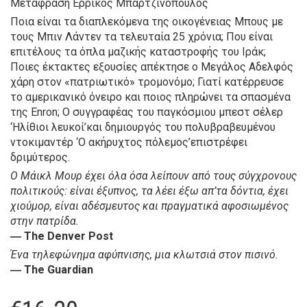
Μετάφραση Ερρίκος Μπαρτζινόπουλος
Ποια είναι τα διαπλεκόμενα της οικογένειας Μπους με
τους Μπιν Λάντεν τα τελευταία 25 χρόνια; Που είναι
επιτέλους τα όπλα μαζικής καταστροφής του Ιράκ;
Ποιες έκτακτες εξουσίες απέκτησε ο Μεγάλος Αδελφός
χάρη στον «πατριωτικό» τρομονόμο; Γιατί κατέρρευσε
το αμερικανικό όνειρο και ποιος πληρώνει τα σπασμένα
της Enron; Ο συγγραφέας του παγκόσμιου μπεστ σέλερ
‘Ηλίθιοι λευκοί’και δημιουργός του πολυβραβευμένου
ντοκιμαντέρ ‘Ο ακήρυχτος πόλεμος’επιστρέφει
δριμύτερος.
O Μάικλ Μουρ έχει όλα όσα λείπουν από τους σύγχρονους
πολιτικούς: είναι έξυπνος, τα λέει έξω απ’τα δόντια, έχει
χιούμορ, είναι αδέσμευτος και πραγματικά αφοσιωμένος
στην πατρίδα.
― The Denver Post
Ένα τηλεφώνημα αφύπνισης, μια κλωτσιά στον πισινό.
― The Guardian