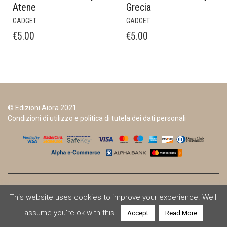
Atene
Grecia
GADGET
GADGET
€
5.00
€
5.00
© Edizioni Aiora 2021
Condizioni di utilizzo e politica di tutela dei dati personali
This website uses cookies to improve your experience. We'll
assume you're ok with this.
Accept
Read More