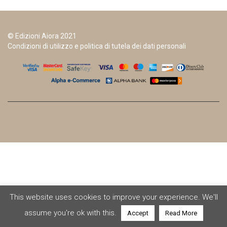
© Edizioni Aiora 2021
Condizioni di utilizzo e politica di tutela dei dati personali
This website uses cookies to improve your experience. We'll
assume you're ok with this.
Accept
Read More