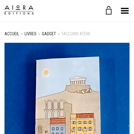
Basculer le menu
ACCUEIL
»
LIVRES
»
GADGET
»
TACCUINO ATENE
+