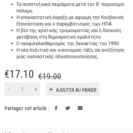
Τα αναπτυξιακά πειράματα μετά τον Β΄ παγκόσμιο
πόλεμο.
Η επαναστατική έκρηξη με αφορμή την Κουβανική
Επανάσταση και ο παρεμβατισμός των ΗΠΑ.
Η βία της κρατικής τρομοκρατίας και η δύσκολη
μετάβαση στη δημοκρατική ομαλότητα.
Ο νεοφιλελευθερισμός της δεκαετίας του 1990.
Η νέα πολιτική και οικονομική τάξη, σε αναζήτηση
μιας ουσιαστικής αποαποικιοποίησης.
Le
Le
€
17.10
€
19.00
prix
prix
quantité
AJOUTER AU PANIER
de
initial
actuel
Ιστορία
était :
est :
της
Partagez cet article :
Λατινικής
€19.00.
€17.10.
Αμερικής