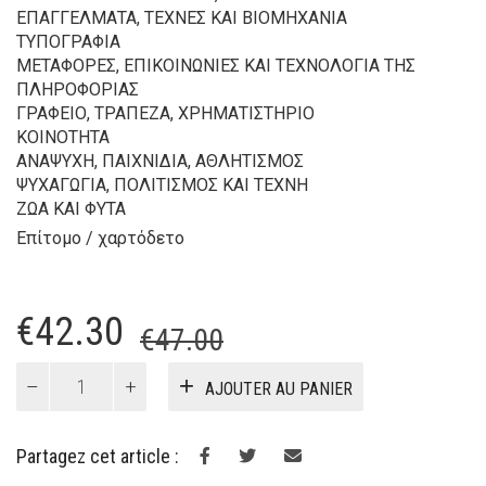
ΕΠΑΓΓΕΛΜΑΤΑ, ΤΕΧΝΕΣ ΚΑΙ ΒΙΟΜΗΧΑΝΙΑ
ΤΥΠΟΓΡΑΦΙΑ
ΜΕΤΑΦΟΡΕΣ, ΕΠΙΚΟΙΝΩΝΙΕΣ ΚΑΙ ΤΕΧΝΟΛΟΓΙΑ ΤΗΣ
ΠΛΗΡΟΦΟΡΙΑΣ
ΓΡΑΦΕΙΟ, ΤΡΑΠΕΖΑ, ΧΡΗΜΑΤΙΣΤΗΡΙΟ
KOINOTHTA
ΑΝΑΨΥΧΗ, ΠΑΙΧΝΙΔΙΑ, ΑΘΛΗΤΙΣΜΟΣ
ΨΥΧΑΓΩΓΙΑ, ΠΟΛΙΤΙΣΜΟΣ ΚΑΙ ΤΕΧΝΗ
ΖΩΑ ΚΑΙ ΦΥΤΑ
Επίτομο / χαρτόδετο
Le
Le
€
42.30
€
47.00
prix
prix
quantité
AJOUTER AU PANIER
de
initial
actuel
Εικονογραφημένο
était :
est :
Λεξικό
Partagez cet article :
Θεματικής