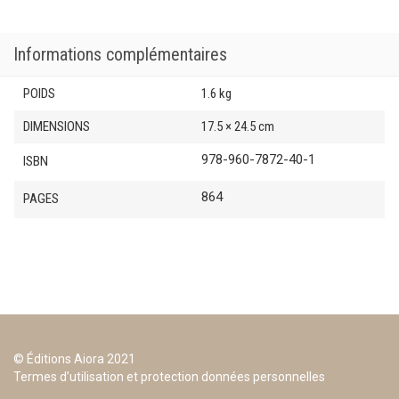
€47.00.
€42.30.
Ορολογίας
Oxford-
Duden
Informations complémentaires
Αγγλοελληνικό
/
POIDS
1.6 kg
Ελληνοαγγλικό
DIMENSIONS
17.5 × 24.5 cm
978-960-7872-40-1
ISBN
864
PAGES
© Éditions Aiora 2021
Termes d’utilisation et protection données personnelles