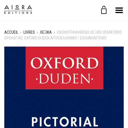
Basculer le menu
ACCUEIL
»
LIVRES
»
ΛΕΞΙΚΑ
»
ΕΙΚΟΝΟΓΡΑΦΗΜΈΝΟ ΛΕΞΙΚΌ ΘΕΜΑΤΙΚΉΣ
ΟΡΟΛΟΓΊΑΣ OXFORD-DUDEN ΑΓΓΛΟΕΛΛΗΝΙΚΌ / ΕΛΛΗΝΟΑΓΓΛΙΚΌ
+