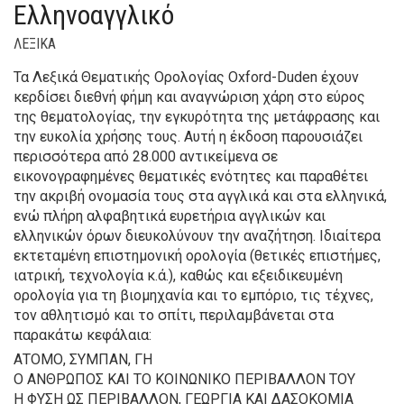
Ελληνοαγγλικό
ΛΕΞΙΚΑ
Τα Λεξικά Θεματικής Ορολογίας Oxford-Duden έχουν
κερδίσει διεθνή φήμη και αναγνώριση χάρη στο εύρος
της θεματολογίας, την εγκυρότητα της μετάφρασης και
την ευκολία χρήσης τους. Aυτή η έκδοση παρουσιάζει
περισσότερα από 28.000 αντικείμενα σε
εικονογραφημένες θεματικές ενότητες και παραθέτει
την ακριβή ονομασία τους στα αγγλικά και στα ελληνικά,
ενώ πλήρη αλφαβητικά ευρετήρια αγγλικών και
ελληνικών όρων διευκολύνουν την αναζήτηση. Ιδιαίτερα
εκτεταμένη επιστημονική ορολογία (θετικές επιστήμες,
ιατρική, τεχνολογία κ.ά.), καθώς και εξειδικευμένη
ορολογία για τη βιομηχανία και το εμπόριο, τις τέχνες,
τον αθλητισμό και το σπίτι, περιλαμβάνεται στα
παρακάτω κεφάλαια:
ΑΤΟΜΟ, ΣΥΜΠΑΝ, ΓΗ
Ο ΑΝΘΡΩΠΟΣ ΚΑΙ ΤΟ ΚΟΙΝΩΝΙΚΟ ΠΕΡΙΒΑΛΛΟΝ ΤΟΥ
Η ΦΥΣΗ ΩΣ ΠΕΡΙΒΑΛΛΟΝ, ΓΕΩΡΓΙΑ ΚΑΙ ΔΑΣΟΚΟΜΙΑ